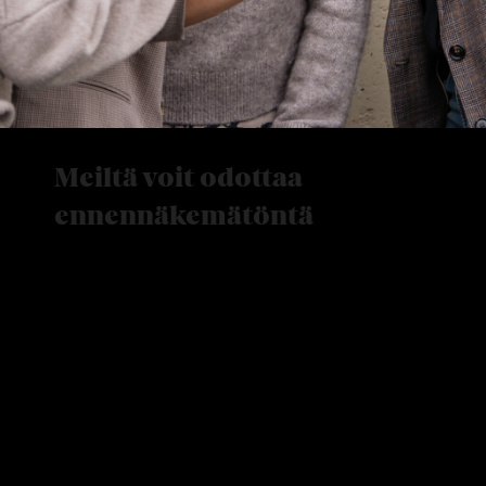
Meiltä voit odottaa
ennennäkemätöntä
Konttorillamme on tavallisesti äänekästä, sillä
olemme eläväinen, dynaaminen ja yhteenhitsautunut
tiimi videoeditoijia, tekstisuunnittelijoita sekä
sisällöntuottajia, jotka rakastavat sitä, mitä tekevät.
Yhteinen innostuksemme mahtavaa sisältöä kohtaan
saa meidät erottumaan massasta. Pidämme
haasteista ja rajojen venyttämisestä ylittääksemme