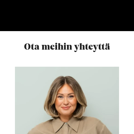
odotukset. Kun työskentelet kanssamme, voit
odottaa ennennäkemätöntä.
Ota meihin yhteyttä